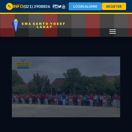
INFO
(021) 3908836
LOGIN ALUMNI
REGISTER