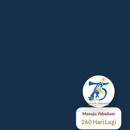
Menuju Yubelium
260 Hari Lagi